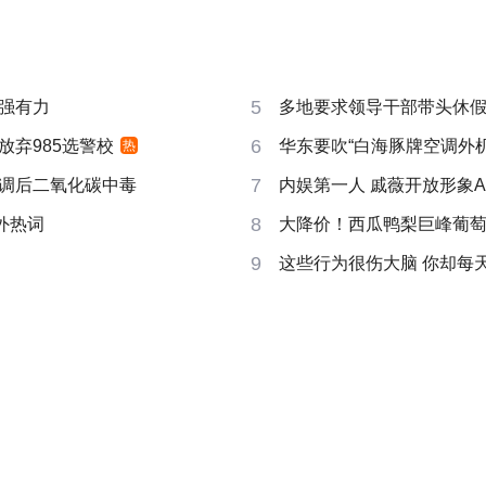
5
强有力
多地要求领导干部带头休
6
放弃985选警校
华东要吹“白海豚牌空调外机
热
7
调后二氧化碳中毒
内娱第一人 戚薇开放形象A
8
成海外热词
大降价！西瓜鸭梨巨峰葡
9
这些行为很伤大脑 你却每