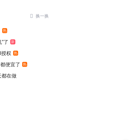

换一换
假
热
”了
新
I授权
热
萄都便宜了
热
天都在做